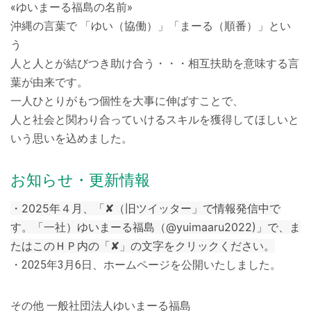
«ゆいまーる福島の名前»
沖縄の言葉で 「ゆい（協働）」「まーる（順番）」とい
う
人と人とが結びつき助け合う・・・相互扶助を意味する言
葉が由来です。
一人ひとりがもつ個性を大事に伸ばすことで、
人と社会と関わり合っていけるスキルを獲得してほしいと
いう思いを込めました。
お知らせ・更新情報
・2025年４月、「✘（旧ツイッター」で情報発信中で
す。「一社）ゆいまーる福島（@yuimaaru2022)」で、ま
たはこのＨＰ内の「✘」の文字をクリックください。
・2025年3月6日、ホームページを公開いたしました。
その他 一般社団法人ゆいまーる福島