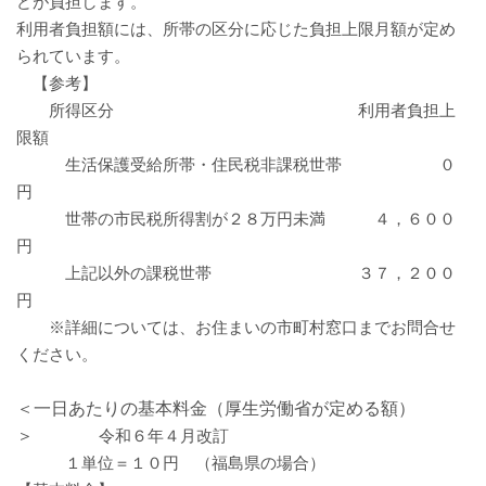
どが負担します。
利用者負担額には、所帯の区分に応じた負担上限月額が定め
られています。
【
参考
】
所得区分 利用者負担上
限額
生活保護受給所帯・住民税非課税世帯 ０
円
世帯の市民税所得割が２８万円未満 ４，６００
円
上記以外の課税世帯 ３７，２００
円
※詳細については
、お住まいの市町村窓口までお問合せ
ください。
＜一日あたりの基本料金（厚生労働省が定める額）
＞
令和６年４月改訂
１単位＝１０円 （福島県の場合）