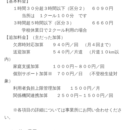
【
基本料金
】
１時間３０分超３時間以下（区分２） ６０９０円
当所は １クール１００分 です
３時間超５時間以下（区分３） ６６６０円
学校休業日で２クール利用の場合
【追加料金】（主だった加算）
欠席時対応加算 ９４０円／回 （月４回まで）
送迎加算 ５４０円／片道 （片道１０km以
内）
家庭支援加算 １０００円～８００円／回
個別サポート加算Ⅲ ７００円／日 （不登校生徒対
象）
利用者負担上限管理加算 １５００円／月
関係機関連携加算 ２５００円～１５００円／回
※各項目の詳細については事業所にお問い合わせくださ
い。