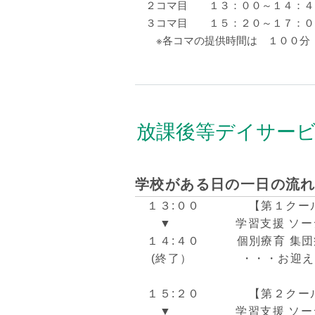
２コマ目 １３：００～１４：４
３コマ目 １５：２０～１７：０
※各コマの提供時間は １００分
放課後等デイサー
学校がある日の一日の流
１３:００
【第１クー
▼
学習支援 ソーシャ
１４:４０
個別療育 集
(終了）
・・・お迎え
１５:２０
【第２クー
▼
学習支援 ソーシャ