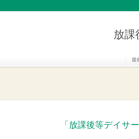
放課
提
「放課後等デイサ